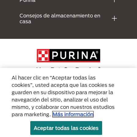
Consejos de almacenamiento en
casa
Al hacer clic en “Aceptar todas las
cookies”, usted acepta que las cookies se
Menu Footer Secundario Purina
guarden en su dispositivo para mejorar la
navegación del sitio, analizar el uso del
mismo, y colaborar con nuestros estudios
All Nestlé Purina trademarks owned by Société des Produits Nestlé S.A.,
Vevey, Switzerland or are used with permission.
para marketing.
Más información
Políticas sobre
Términos de
Términos de
Aceptar todas las cookies
cookies
privacidad
uso