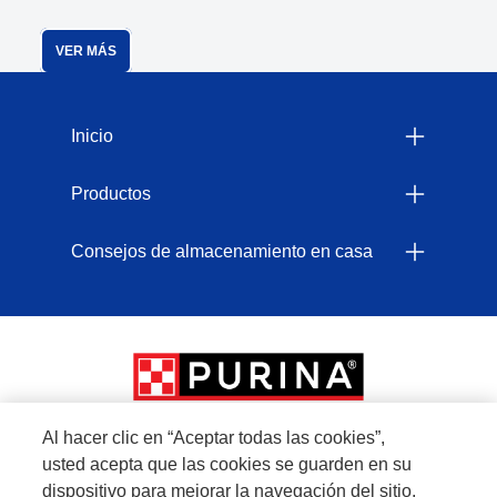
VER MÁS
Menu Footer Felix
Inicio
Sin colorantes artificiales
Productos
Consejos de almacenamiento en casa
Adultos
Al hacer clic en “Aceptar todas las cookies”,
usted acepta que las cookies se guarden en su
Menu Footer Secundario Felix
dispositivo para mejorar la navegación del sitio,