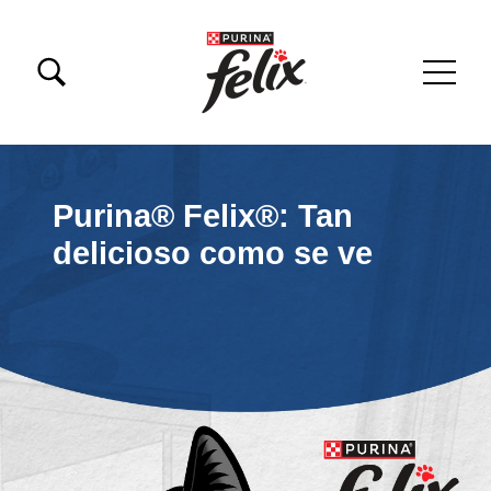
Pasar al contenido principal
Menu Secundario Felix
Menú principal Felix
Purina® Felix®: Tan
delicioso como se ve