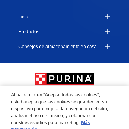
Menu Footer Felix
Inicio
Productos
Consejos de almacenamiento en casa
Al hacer clic en “Aceptar todas las cookies”,
usted acepta que las cookies se guarden en su
Menu Footer Secundario Felix
dispositivo para mejorar la navegación del sitio,
analizar el uso del mismo, y colaborar con
nuestros estudios para marketing.
Más
All Nestlé Purina trademarks owned by Société des Produits Nestlé S.A., Vevey,