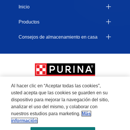
Inicio
Productos
Consejos de almacenamiento en casa
Al hacer clic en “Aceptar todas las cookies”,
usted acepta que las cookies se guarden en su
Menu Footer Secundario Felix
dispositivo para mejorar la navegación del sitio,
analizar el uso del mismo, y colaborar con
nuestros estudios para marketing.
Más
All Nestlé Purina trademarks owned by Société des Produits Nestlé S.A., Vevey,
información
Switzerland or are used with permission.