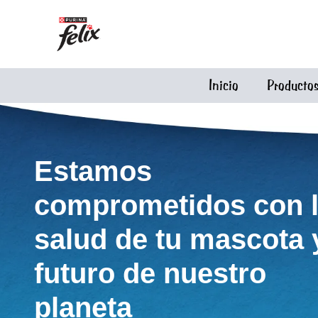
Pasar al contenido principal
Menu Secundario Felix
Menú principal Felix
Inicio
Producto
Estamos
comprometidos con 
salud de tu mascota y
futuro de nuestro
planeta