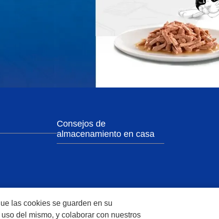
Consejos de
almacenamiento en casa
 que las cookies se guarden en su
el uso del mismo, y colaborar con nuestros
été des Produits Nestlé S.A., Vevey, Switzerland or are used with permission.