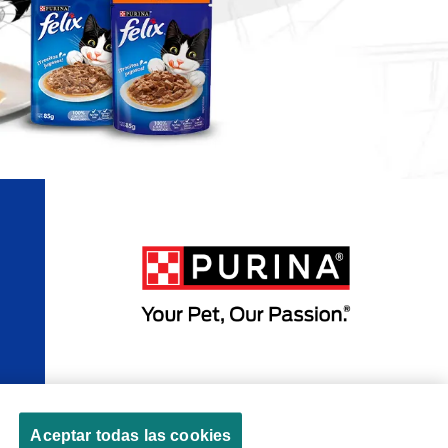
Políticas sobre
Términos de
Términos de
Aceptar todas las cookies
cookies
privacidad
uso