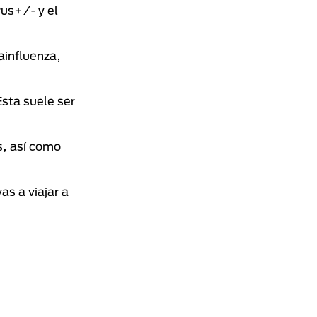
rus+/- y el
ainfluenza,
Esta suele ser
s, así como
as a viajar a