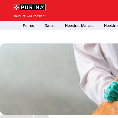
Pasar al contenido principal
Menú Secundario Purina
Menú Principal Purina
Perros
Gatos
Nuestras Marcas
Nuestro