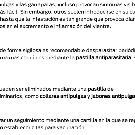
 pulgas y las garrapatas, incluso provocan síntomas visi
 más fácil. Sin embargo, otros suelen introducirse en su 
 hasta que la infestación es tan grande que provoca diar
s en el excremento e inflamación del vientre.
 de forma sigilosa es recomendable desparasitar periód
forma más común es mediante la
pastilla
antiparasitaria
;
 pueden ser eliminados mediante una
pastilla
de
liminarlos, como
collares
antipulgas
y
jabones antipulg
evar un seguimiento mediante una cartilla en la que se re
o establecer citas para vacunación.