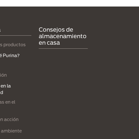
a
Consejos de
almacenamiento
en casa
s productos
é Purina?
ión
en la
ad
s en el
en acción
l ambiente