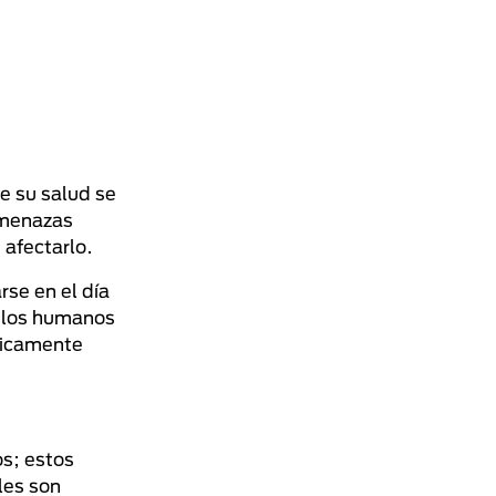
e su salud se
amenazas
afectarlo.
rse en el día
a los humanos
ódicamente
os; estos
les son