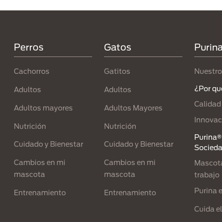
Menú Footer Purina
Perros
Gatos
Purin
Cachorros
Gatitos
Nuestro
¿Por qu
Adultos
Adultos
Calidad
Adultos mayores
Adultos Mayores
Innovac
Nutrición
Nutrición
Purina® 
Cuidado y Bienestar
Cuidado y Bienestar
Socied
Cambios en mi
Cambios en mi
Mascota
mascota
mascota
trabajo
Purina 
Entrenamiento
Entrenamiento
Cuida e