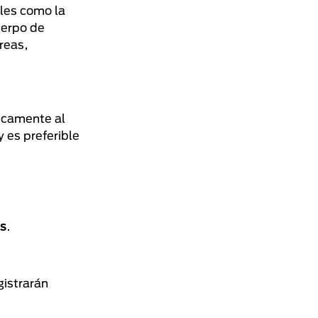
bles como la
cuerpo de
reas,
icamente al
 y es preferible
as
.
gistrarán