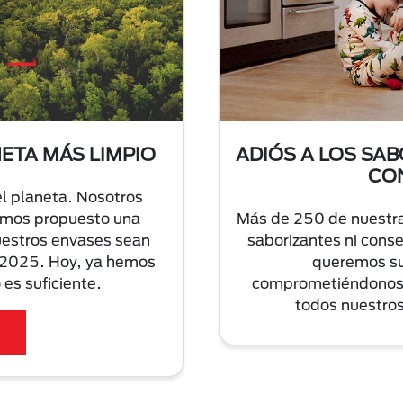
NETA MÁS LIMPIO
ADIÓS A LOS SAB
CO
el planeta. Nosotros
emos propuesto una
Más de 250 de nuestra
uestros envases sean
saborizantes ni conse
el 2025. Hoy, ya hemos
queremos sup
es suficiente.
comprometiéndonos a
todos nuestro