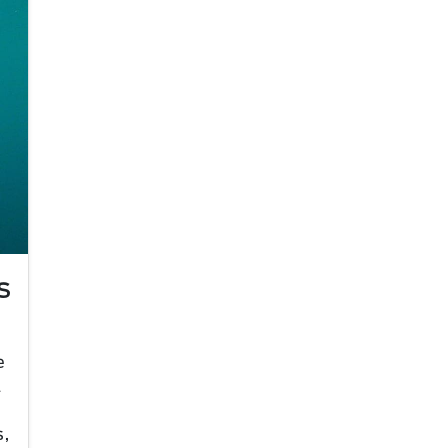
S
,
e
a
d
s,