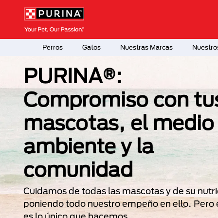
Pasar al contenido principal
Menú Secundario Purina
Menú Principal Purina
Perros
Gatos
Nuestras Marcas
Nuestro
PURINA®:
Compromiso con tu
mascotas, el medio
ambiente y la
comunidad
Cuidamos de todas las mascotas y de su nutri
poniendo todo nuestro empeño en ello. Pero 
es lo único que hacemos.