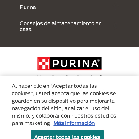
Purina
Consejos de almacenamiento en
casa
Al hacer clic en “Aceptar todas las
cookies”, usted acepta que las cookies se
Menu Footer Secundario Purina
guarden en su dispositivo para mejorar la
navegación del sitio, analizar el uso del
mismo, y colaborar con nuestros estudios
All Nestlé Purina trademarks owned by Société des Produits Nestlé S.A.,
Vevey, Switzerland or are used with permission.
para marketing.
Más información
Políticas sobre
Términos de
Términos de
Aceptar todas las cookies
cookies
privacidad
uso