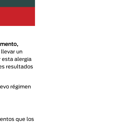
limento,
llevar un
 esta alergia
res resultados
uevo régimen
mentos que los