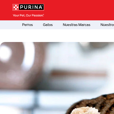
Pasar al contenido principal
Menú Secundario Purina
Menú Principal Purina
Perros
Gatos
Nuestras Marcas
Nuestro