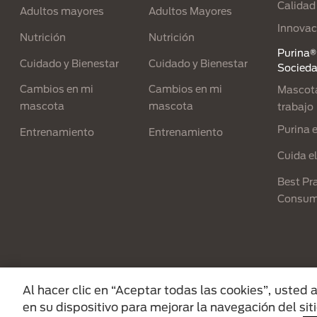
Calidad
Adultos mayores
Adultos Mayores
Innovac
Nutrición
Nutrición
Purina® 
Cuidado y Bienestar
Cuidado y Bienestar
Socied
Cambios en mi
Cambios en mi
Mascota
mascota
mascota
trabajo
Purina 
Entrenamiento
Entrenamiento
Cuida e
Best Pra
Consum
Menu Footer Secundario Purina
Al hacer clic en “Aceptar todas las cookies”, usted
en su dispositivo para mejorar la navegación del siti
All Nestlé Purina trademarks owned by Sociét