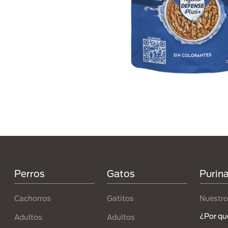
Menú Footer Purina
Perros
Gatos
Purin
Cachorros
Gatitos
Nuestro
¿Por qu
Adultos
Adultos