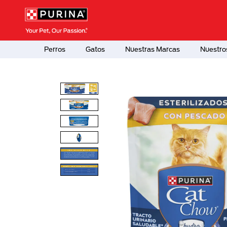
Pasar al contenido principal
Menú Secundario Purina
Menú Principal Purina
Perros
Gatos
Nuestras Marcas
Nuestro