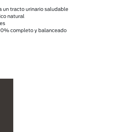
 un tracto urinario saludable
ico natural
tes
00% completo y balanceado