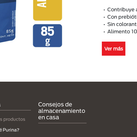
• Contribuye a
• Con prebiót
• Sin coloran
• Alimento 1
Ver más
a
Consejos de
almacenamiento
en casa
s productos
é Purina?