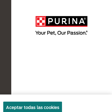
Políticas sobre
Términos de
Términos
Aceptar todas las cookies
cookies
privacidad
de uso