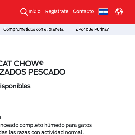
Inicio
Regístrate
Contacto
Comprometidos con el planeta
¿Por qué Purina?
CAT CHOW®
IZADOS PESCADO
sponibles
n
anceado completo húmedo para gatos
das las razas con actividad normal.