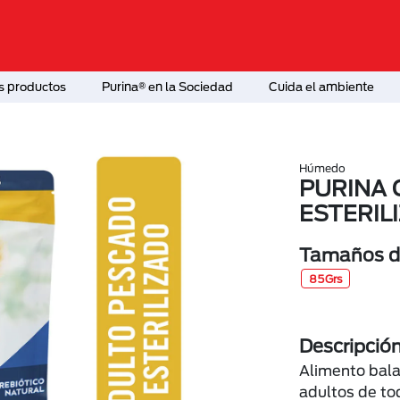
s productos
Purina® en la Sociedad
Cuida el ambiente
Húmedo
PURINA 
ESTERIL
Tamaños di
85Grs
Descripció
Alimento bal
adultos de to