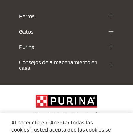
Menú Footer Purina
Perros
Gatos
Purina
Consejos de almacenamiento en
casa
Al hacer clic en “Aceptar todas las
cookies”, usted acepta que las cookies se
Menu Footer Secundario Purina