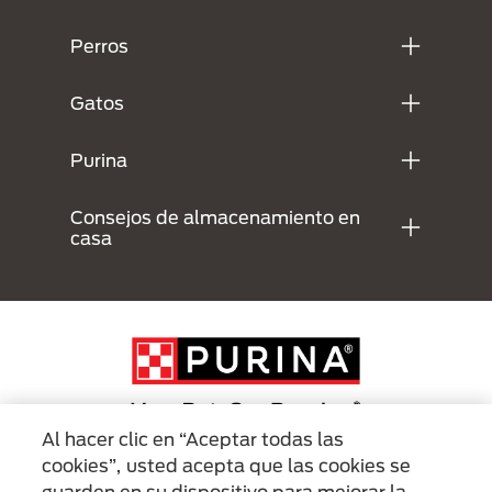
Perros
Gatos
Purina
Consejos de almacenamiento en
casa
Al hacer clic en “Aceptar todas las
cookies”, usted acepta que las cookies se
Menu Footer Secundario Purina
guarden en su dispositivo para mejorar la