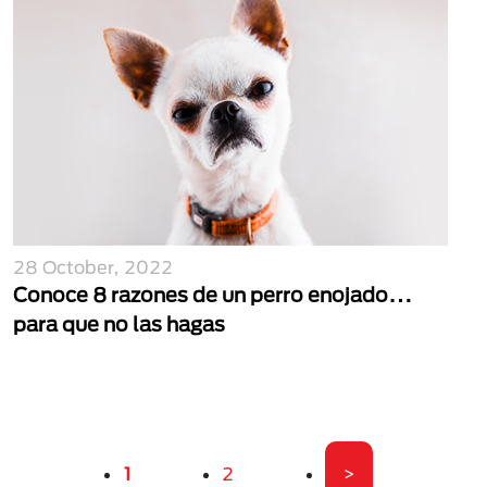
28 October, 2022
Conoce 8 razones de un perro enojado…
para que no las hagas
Paginación
Página actual
Página
Última página
1
2
>