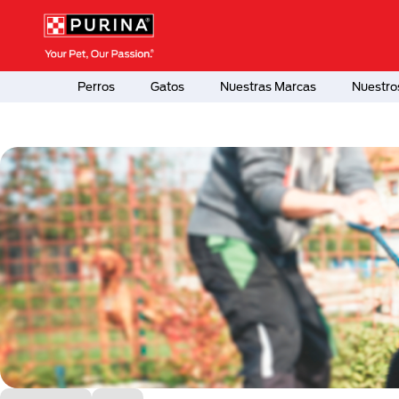
Pasar al contenido principal
Menú Secundario Purina
Menú Principal Purina
Perros
Gatos
Nuestras Marcas
Nuestro