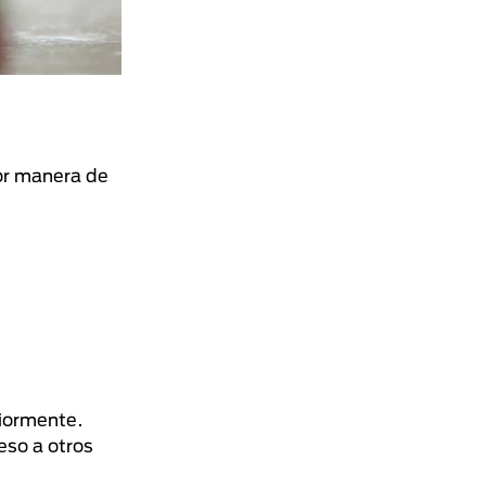
jor manera de
riormente.
eso a otros