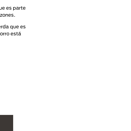
ue es parte
azones.
erda que es
orro está