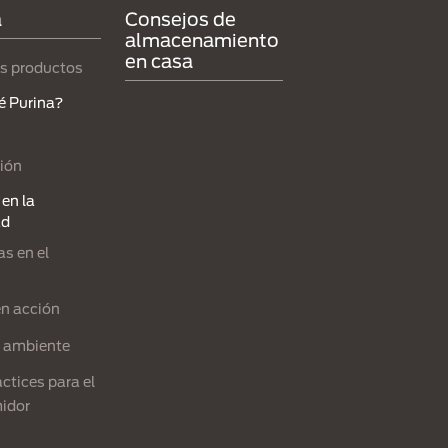
a
Consejos de
almacenamiento
en casa
s productos
é Purina?
ión
en la
ad
s en el
en acción
l ambiente
ctices para el
idor