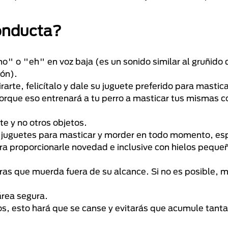
conducta?
no" o "eh" en voz baja (es un sonido similar al gruñido
ón).
irarte, felicítalo y dale su juguete preferido para mastic
orque eso entrenará a tu perro a masticar tus mismas c
te y no otros objetos.
s juguetes para masticar y morder en todo momento, e
ara proporcionarle novedad e inclusive con hielos peque
as que muerda fuera de su alcance. Si no es posible, m
área segura.
s, esto hará que se canse y evitarás que acumule tanta