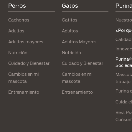
Perros
Gatos
Purin
Cachorros
Gatitos
Nuestro
¿Por qu
Adultos
Adultos
Calidad
Adultos mayores
Adultos Mayores
Innovac
Nutrición
Nutrición
Purina® 
Cuidado y Bienestar
Cuidado y Bienestar
Socied
Cambios en mi
Cambios en mi
Mascota
mascota
mascota
trabajo
Purina 
Entrenamiento
Entrenamiento
Cuida e
Best Pra
Consum