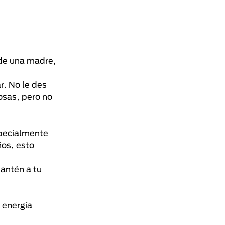
 de una madre,
ar. No le des
osas, pero no
specialmente
ños, esto
antén a tu
 energía