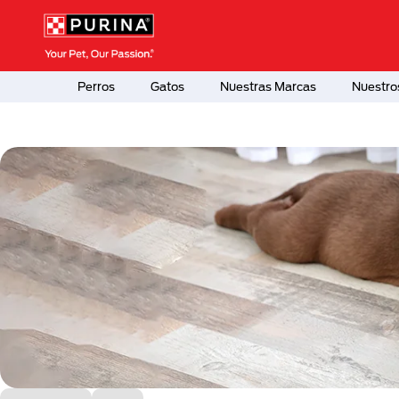
Pasar al contenido principal
Menú Secundario Purina
Menú Principal Purina
Perros
Gatos
Nuestras Marcas
Nuestro