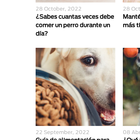
28 October, 2022
28 Oc
¿Sabes cuantas veces debe
Manté
comer un perro durante un
más t
día?
22 September, 2022
08 Abr