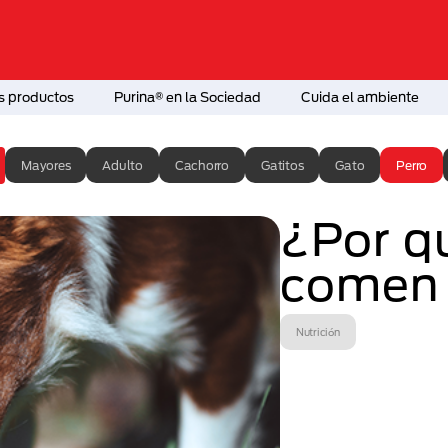
s productos
Purina® en la Sociedad
Cuida el ambiente
Mayores
Adulto
Cachorro
Gatitos
Gato
Perro
¿Por qu
comen 
Nutrición