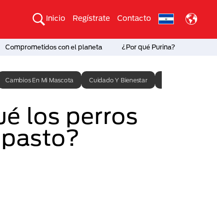
Inicio
Regístrate
Contacto
Comprometidos con el planeta
¿Por qué Purina?
Cambios En Mi Mascota
Cuidado Y Bienestar
Entrenamiento
é los perros
pasto?