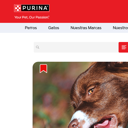
Pasar al contenido principal
Menú Secundario Purina
Menú Principal Purina
Perros
Gatos
Nuestras Marcas
Nuestro
erros