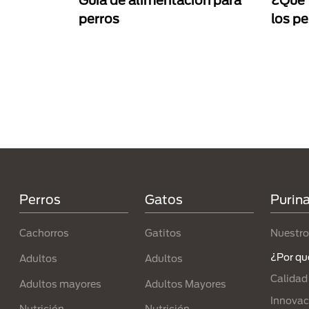
Guía de alimentación para
¿Qué 
perros
los pe
Paginación
Menú Footer Purina
Perros
Gatos
Purin
Cachorros
Gatitos
Nuestro
¿Por qu
Adultos
Adultos
Calidad
Adultos mayores
Adultos Mayores
Innovac
Nutrición
Nutrición