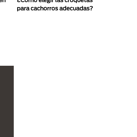
en
¿Cómo elegir las croquetas
para cachorros adecuadas?