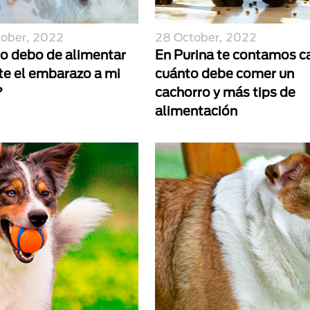
tober, 2022
28 October, 2022
 debo de alimentar
En Purina te contamos c
te el embarazo a mi
cuánto debe comer un
?
cachorro y más tips de
alimentación