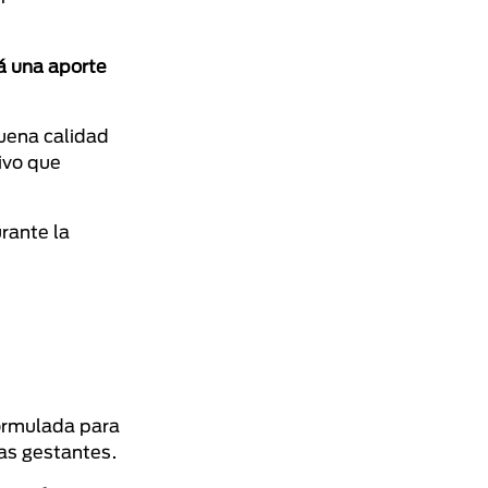
á una aporte
uena calidad
ivo que
urante la
formulada para
ras gestantes.