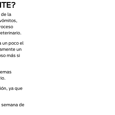
NTE?
 de la
 vómitos,
proceso
eterinario.
a un poco el
damente un
uso más si
blemas
io.
ión, ya que
ta semana de