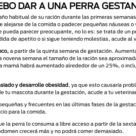
EBO DAR A UNA PERRA GESTA
año habitual de su ración durante las primeras semanas
de alejarse de la comida o padecer pequeñas náuseas o
 pueda parecer preocupante, no lo es: se trata de un 
da de apetito o si sigue teniendo molestias, acude al v
oco,
a partir de la quinta semana de gestación. Aument
a novena semana el tamaño de la ración sea aproxima
e la mamá habrá aumentado alrededor de un 25%, o incl
asiado y desarrolle obesidad
, ya que esto causaría pro
de tu mascota durante la gestación, acude a tu veterinar
pequeñas y frecuentes en las últimas fases de la gestac
cio para la comida.
e la perra lo consuma a libre acceso a partir de la sex
 abdomen crecerá más y no podrá comer demasiado.