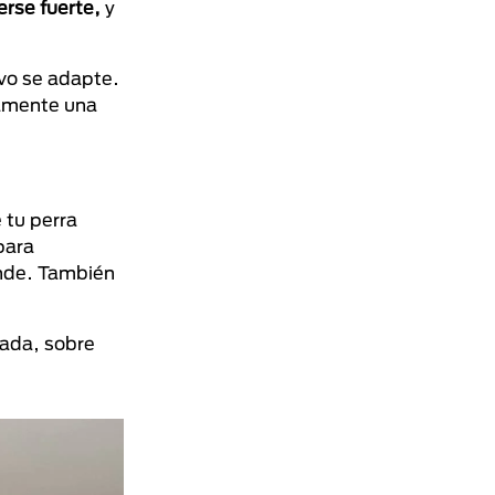
rse fuerte,
y
ivo se adapte.
damente una
 tu perra
para
ande. También
tada, sobre