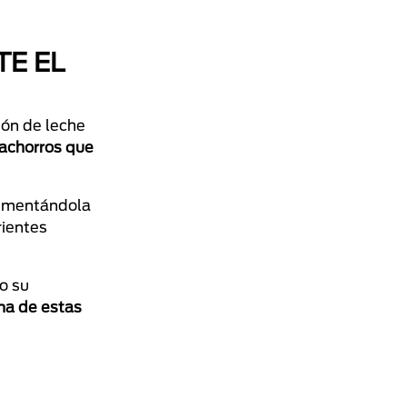
TE EL
tón de leche
cachorros que
limentándola
rientes
o su
na de estas