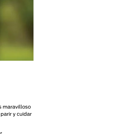
s maravilloso
parir y cuidar
r