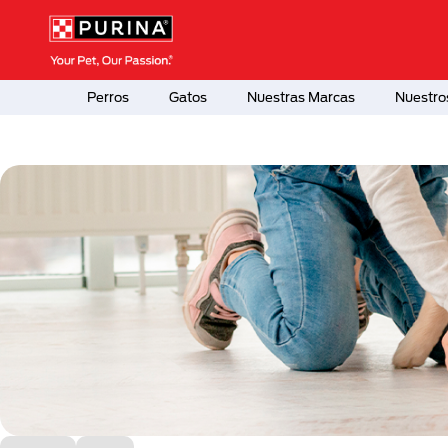
Pasar al contenido principal
Menú Secundario Purina
Menú Principal Purina
Perros
Gatos
Nuestras Marcas
Nuestro