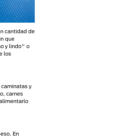
ran cantidad de
in que
o y lindo" o
e los
s caminatas y
lo, carnes
 alimentarlo
peso. En