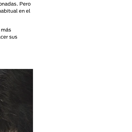
cionadas. Pero
abitual en el
e más
acer sus