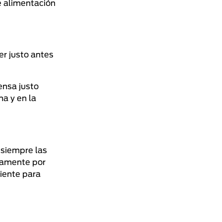
e alimentación
er justo antes
ensa justo
a y en la
 siempre las
icamente por
ciente para