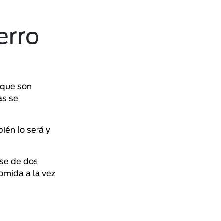
erro
 que son
as se
ién lo será y
rse de dos
omida a la vez