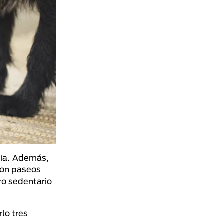
cia. Además,
con paseos
rro sedentario
rlo tres