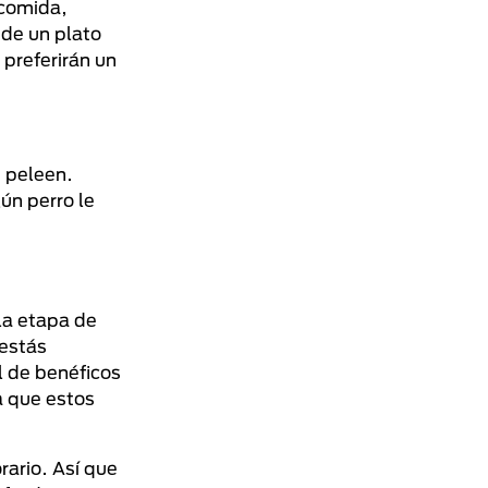
 comida,
 de un plato
preferirán un
i peleen.
ún perro le
la etapa de
 estás
l de benéficos
a que estos
ario. Así que