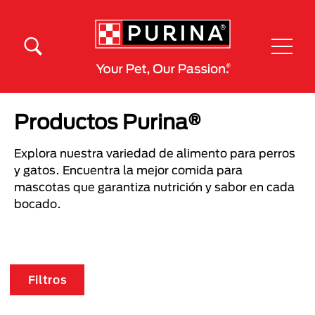
Pasar al contenido principal
Menú Secundario Purina
Menú Principal Purina
Productos Purina®
Explora nuestra variedad de alimento para perros
y gatos. Encuentra la mejor comida para
mascotas que garantiza nutrición y sabor en cada
bocado.
Filtros