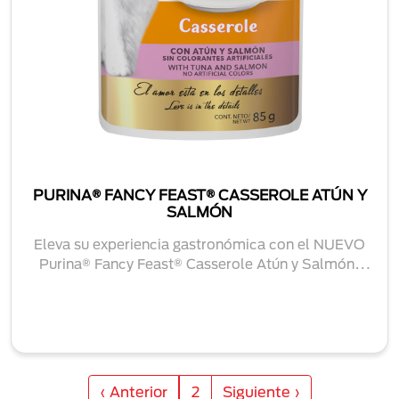
PURINA® FANCY FEAST® CASSEROLE ATÚN Y
SALMÓN
Eleva su experiencia gastronómica con el NUEVO
Purina® Fancy Feast® Casserole Atún y Salmón,
deli...
Paginación
Página anterior
Siguiente página
‹ Anterior
2
Siguiente ›