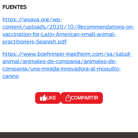
FUENTES
https://wsava.org/wp-
content/uploads/2020/10/Recommendations-on-
vaccination-for-Latin-American-small-animal-
practitioners-Spanish.pdf
https://www.boehringer-ingelheim.com/sa/salud-
animal/animales-de-compania/animales-de-
compania/una-mirada-innovadora-al-moquillo-
canino
LIKE
COMPARTIR
Menú Footer Purina