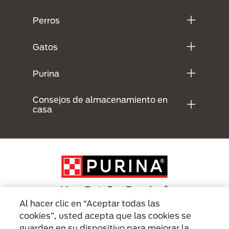
Perros
Gatos
Purina
Consejos de almacenamiento en
casa
Al hacer clic en “Aceptar todas las
cookies”, usted acepta que las cookies se
Menu Footer Secundario Purina
guarden en su dispositivo para mejorar la