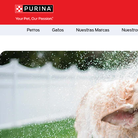
Pasar al contenido principal
Menú Secundario Purina
Menú Principal Purina
Perros
Gatos
Nuestras Marcas
Nuestro