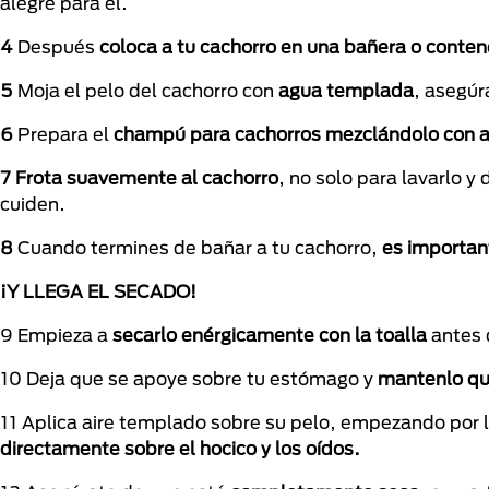
alegre para él.
4
Después
coloca a tu cachorro en una bañera o conte
5
Moja el pelo del cachorro con
agua templada
, asegúr
6
Prepara el
champú para cachorros mezclándolo con 
7
Frota suavemente al cachorro
, no solo para lavarlo 
cuiden.
8
Cuando termines de bañar a tu cachorro,
es importan
¡Y LLEGA EL SECADO!
9 Empieza a
secarlo enérgicamente con la toalla
antes d
10 Deja que se apoye sobre tu estómago y
mantenlo qu
11 Aplica aire templado sobre su pelo, empezando por l
directamente sobre el hocico y los oídos.