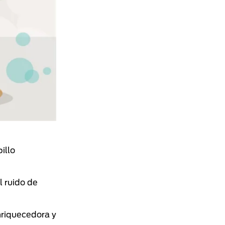
illo
l ruido de
nriquecedora y