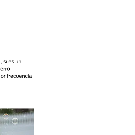
 si es un
perro
or frecuencia