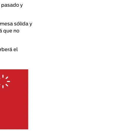
u pasado y
 mesa sólida y
rá que no
rberá el