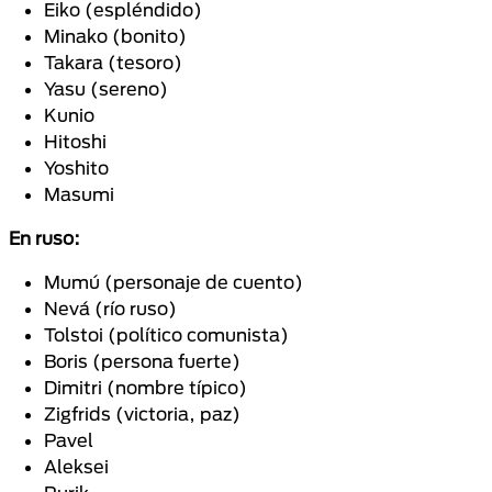
Eiko (espléndido)
Minako (bonito)
Takara (tesoro)
Yasu (sereno)
Kunio
Hitoshi
Yoshito
Masumi
En ruso:
Mumú (personaje de cuento)
Nevá (río ruso)
Tolstoi (político comunista)
Boris (persona fuerte)
Dimitri (nombre típico)
Zigfrids (victoria, paz)
Pavel
Aleksei