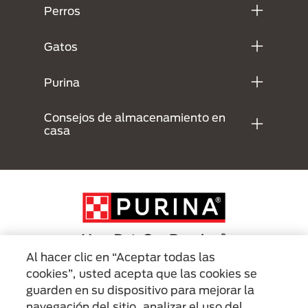
Perros
Gatos
Purina
Consejos de almacenamiento en
casa
Al hacer clic en “Aceptar todas las
cookies”, usted acepta que las cookies se
Menu Footer Secundario Purina
guarden en su dispositivo para mejorar la
navegación del sitio, analizar el uso del