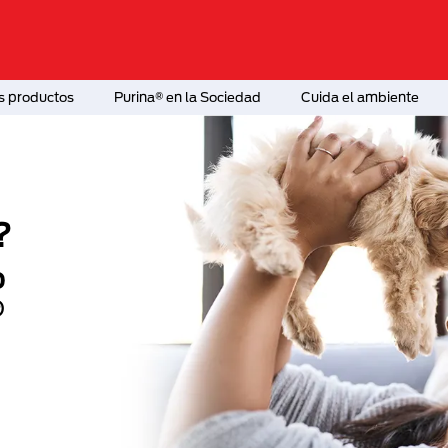
s productos
Purina® en la Sociedad
Cuida el ambiente
ota nueva en casa?
re el nombre prefecto
u mascota con Purina®
fo