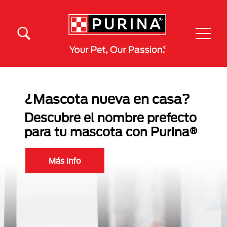
Pasar al contenido principal
Menú Secundario Purina
Menú Principal Purina
¿Mascota nueva en casa?
Descubre el nombre prefecto
para tu mascota con Purina®
Más Info