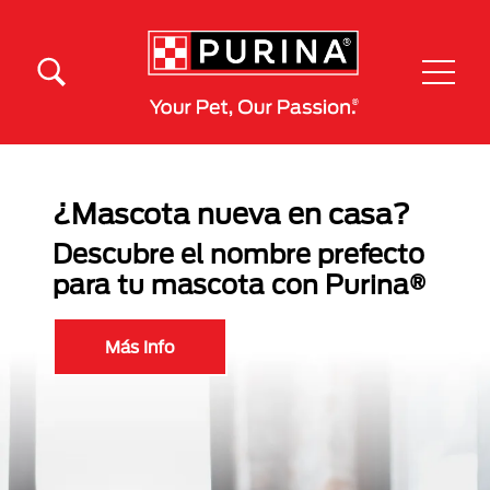
Pasar al contenido principal
Menú Secundario Purina
Menú Principal Purina
¿Mascota nueva en casa?
Descubre el nombre prefecto
para tu mascota con Purina®
Más Info