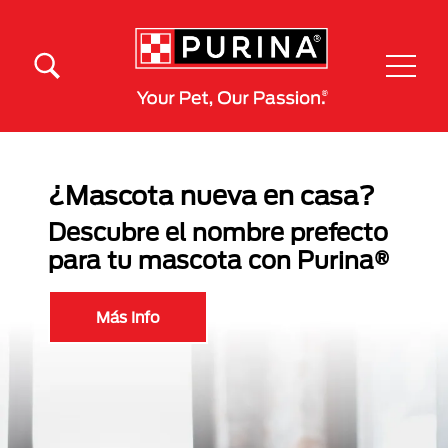
Pasar al contenido principal
Menú Secundario Purina
Menú Principal Purina
¿Mascota nueva en casa?
Descubre el nombre prefecto
para tu mascota con Purina®
Más Info