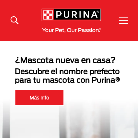
Pasar al contenido principal
Menú Secundario Purina
Menú Principal Purina
¿Mascota nueva en casa?
Descubre el nombre prefecto
para tu mascota con Purina®
Más Info