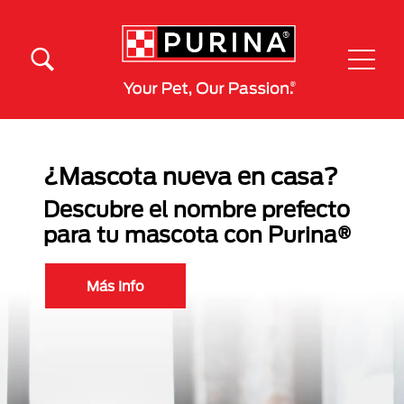
Pasar al contenido principal
Menú Secundario Purina
Menú Principal Purina
¿Mascota nueva en casa?
Descubre el nombre prefecto
para tu mascota con Purina®
Más Info