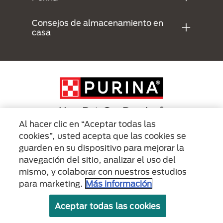
Consejos de almacenamiento en
casa
Al hacer clic en “Aceptar todas las
cookies”, usted acepta que las cookies se
Menu Footer Secundario Purina
guarden en su dispositivo para mejorar la
navegación del sitio, analizar el uso del
mismo, y colaborar con nuestros estudios
All Nestlé Purina trademarks owned by Société des Produits Nestlé S.A.,
Vevey, Switzerland or are used with permission.
para marketing.
Más información
Políticas sobre
Términos de
Términos de
Aceptar todas las cookies
cookies
privacidad
uso