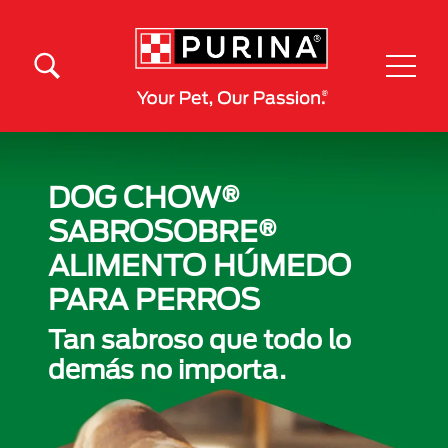
Pasar al contenido principal
Menú Secundario Purina
Menú Principal Purina
DOG CHOW®
SABROSOBRE®
ALIMENTO HÚMEDO
PARA PERROS
Tan sabroso que todo lo
demás no importa.