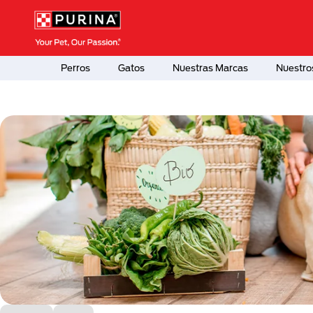
Pasar al contenido principal
Menú Secundario Purina
Menú Principal Purina
Perros
Gatos
Nuestras Marcas
Nuestro