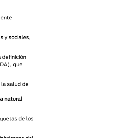
mente
s y sociales,
 definición
SDA), que
 la salud de
ra natural
iquetas de los