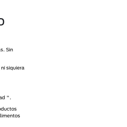
o
s. Sin
ni siquiera
ad ".
roductos
Alimentos