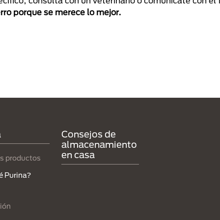
cífico, consulta con un veterinario o comunícate con el 
rro porque se merece lo mejor.
a
Consejos de
almacenamiento
en casa
s productos
é Purina?
ión