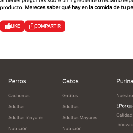
Si tienes preguntas sobre un ingrediente o reclamo espe
producto.
Mereces saber qué hay en la comida de tu pe
LIKE
COMPARTIR
Menú Footer Purina
Perros
Gatos
Purin
Cachorros
Gatitos
Nuestro
¿Por qu
Adultos
Adultos
Calidad
Adultos mayores
Adultos Mayores
Innovac
Nutrición
Nutrición