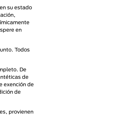
 en su estado
ación,
químicamente
espere en
junto. Todos
ompleto. De
intéticas de
de exención de
dición de
les, provienen