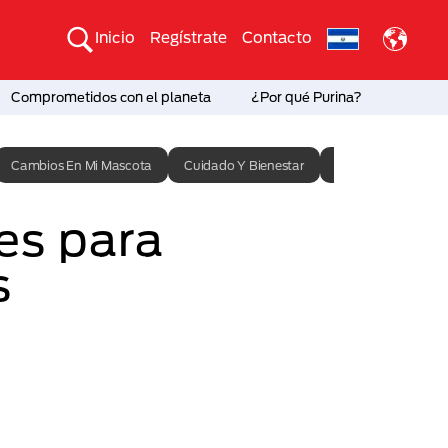
Inicio
Regístrate
Contacto
Comprometidos con el planeta
¿Por qué Purina?
Cambios En Mi Mascota
Cuidado Y Bienestar
Entrenamiento
s para
s