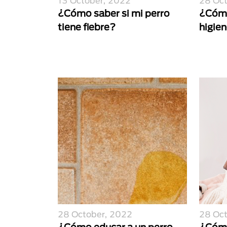
13 October, 2022
28 Oc
¿Cómo saber si mi perro
¿Cómo
tiene fiebre?
higie
28 October, 2022
28 Oc