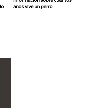
Información sobre cuantos
lo
años vive un perro
na