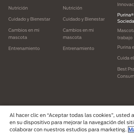
Innovac
Nutrición
Nutrición
Purina® 
Cuidado y Bienestar
Cuidado y Bienestar
Socied
Cambios en mi
Cambios en mi
Mascota
mascota
mascota
trabajo
Purina 
Entrenamiento
Entrenamiento
Cuida e
Best Pra
Consum
Menu Footer Secundario Purina
Al hacer clic en “Aceptar todas las cookies”, usted
en su dispositivo para mejorar la navegación del siti
All Nestlé Purina trademarks owned by Sociét
colaborar con nuestros estudios para marketing.
Má