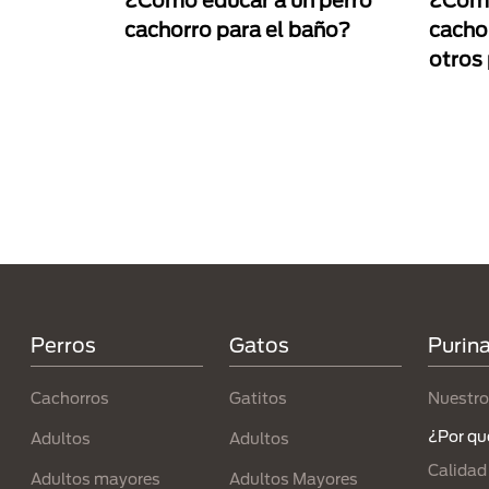
¿Cómo educar a un perro
¿Cómo
cachorro para el baño?
cacho
otros
Paginación
Menú Footer Purina
Perros
Gatos
Purin
Cachorros
Gatitos
Nuestro
¿Por qu
Adultos
Adultos
Calidad
Adultos mayores
Adultos Mayores