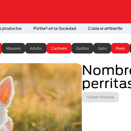
s productos
Purina® en la Sociedad
Cuida el ambiente
Mayores
Adulto
Cachorro
Gatitos
Gato
Perro
Nombre
perrita
Cuidado Y Bienestar