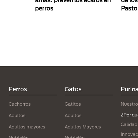
amas: prevén los ácaros en
de los
perros
Pasto
Paginación
Menú Footer Purina
Perros
Gatos
Purin
Cachorros
Gatitos
Nuestro
¿Por qu
Adultos
Adultos
Calidad
Adultos mayores
Adultos Mayores
Innovac
Nutrición
Nutrición