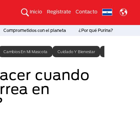
Inicio
Regístrate
Contacto
Comprometidos con el planeta
¿Por qué Purina?
Cambios En Mi Mascota
Cuidado Y Bienestar
Entrenamiento
acer cuando
rrea en
?