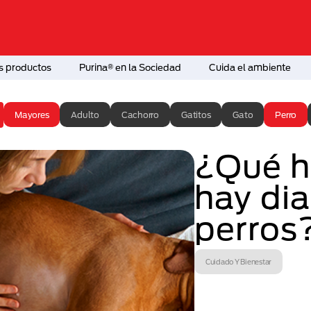
s productos
Purina® en la Sociedad
Cuida el ambiente
Mayores
Adulto
Cachorro
Gatitos
Gato
Perro
¿Qué h
hay dia
perros
Cuidado Y Bienestar