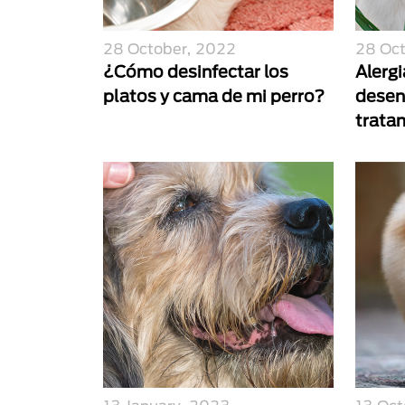
28 October, 2022
28 Oc
¿Cómo desinfectar los
Alergi
platos y cama de mi perro?
desen
trata