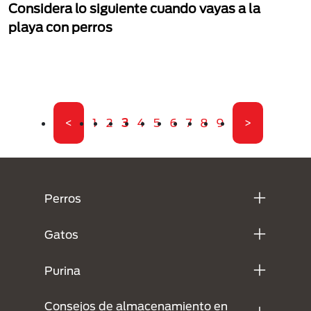
Considera lo siguiente cuando vayas a la
playa con perros
Paginación
Primera página
Página
Página
Página actual
Página
Página
Página
Página
Página
Página
Última pági
<
1
2
3
4
5
6
7
8
9
>
Menú Footer Purina
Perros
Gatos
Purina
Consejos de almacenamiento en