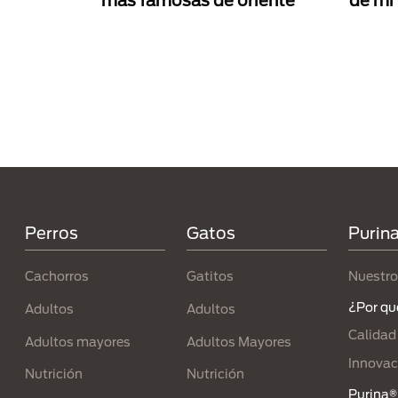
más famosas de oriente
de mi
Paginación
Menú Footer Purina
Perros
Gatos
Purin
Cachorros
Gatitos
Nuestro
¿Por qu
Adultos
Adultos
Calidad
Adultos mayores
Adultos Mayores
Innovac
Nutrición
Nutrición
Purina® 