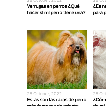
28 October, 2022
28 Oc
Verrugas en perros ¿Qué
¿Es n
hacer si mi perro tiene una?
para 
28 October, 2022
28 Oc
Estas son las razas de perro
¿Cómo