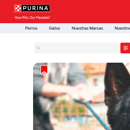
Pasar al contenido principal
Menú Secundario Purina
Menú Principal Purina
Perros
Gatos
Nuestras Marcas
Nuestro