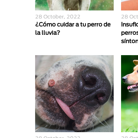
28 October, 2022
28 Oc
¿Cómo cuidar a tu perro de
Insufi
la lluvia?
perro
sínto