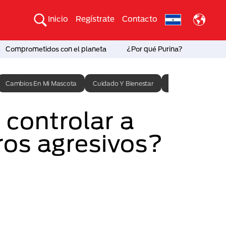
Inicio
Regístrate
Contacto
Comprometidos con el planeta
¿Por qué Purina?
Cambios En Mi Mascota
Cuidado Y Bienestar
Entrenamiento
controlar a
ros agresivos?