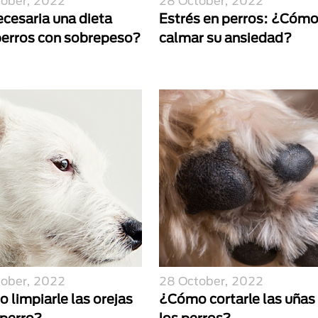
tober, 2022
28 October, 2022
ecesaria una dieta
Estrés en perros: ¿Cóm
perros con sobrepeso?
calmar su ansiedad?
tober, 2022
28 October, 2022
 limpiarle las orejas
¿Cómo cortarle las uñas