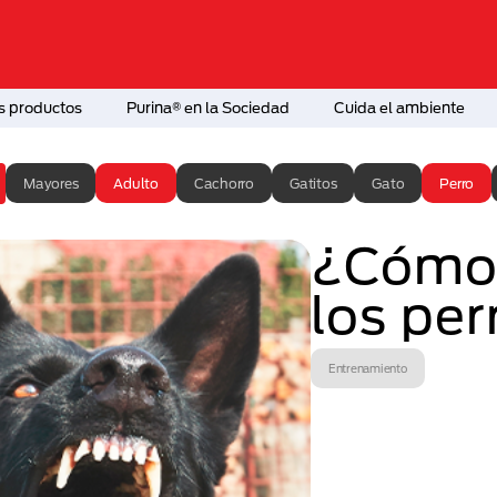
s productos
Purina® en la Sociedad
Cuida el ambiente
Mayores
Adulto
Cachorro
Gatitos
Gato
Perro
¿Cómo 
los per
Entrenamiento