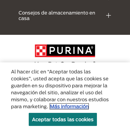
Consejos de almacenamiento en
casa
Al hacer clic en “Aceptar todas las
cookies”, usted acepta que las cookies se
Menu Footer Secundario Purina
guarden en su dispositivo para mejorar la
navegación del sitio, analizar el uso del
mismo, y colaborar con nuestros estudios
All Nestlé Purina trademarks owned by Société des Produits Nestlé S.A.,
Vevey, Switzerland or are used with permission.
para marketing.
Más información
Políticas sobre
Términos de
Términos de
Aceptar todas las cookies
cookies
privacidad
uso