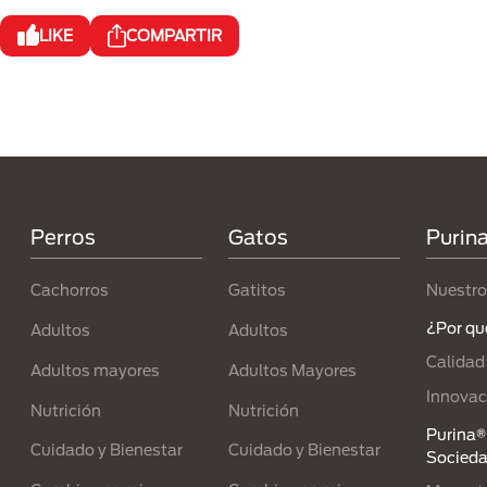
LIKE
COMPARTIR
Menú Footer Purina
Perros
Gatos
Purin
Cachorros
Gatitos
Nuestro
¿Por qu
Adultos
Adultos
Calidad
Adultos mayores
Adultos Mayores
Innovac
Nutrición
Nutrición
Purina® 
Cuidado y Bienestar
Cuidado y Bienestar
Socied