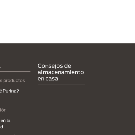
a
Consejos de
almacenamiento
en casa
s productos
é Purina?
ión
en la
ad