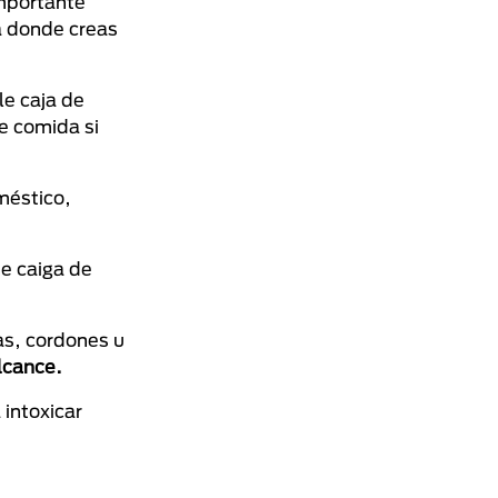
importante
sa donde creas
e caja de
de comida si
méstico,
ue caiga de
as, cordones u
lcance.
 intoxicar