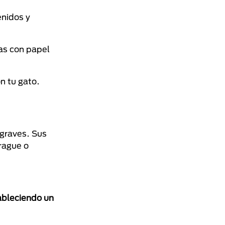
enidos y
has con papel
n tu gato.
 graves. Sus
rague o
tableciendo un