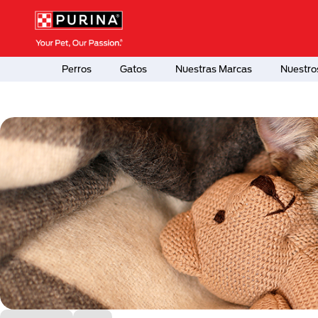
Pasar al contenido principal
Menú Secundario Purina
Menú Principal Purina
Perros
Gatos
Nuestras Marcas
Nuestro