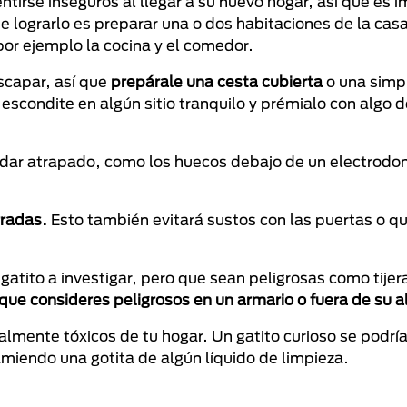
tirse inseguros al llegar a su nuevo hogar, así que es 
de lograrlo es preparar una o dos habitaciones de la ca
or ejemplo la cocina y el comedor.
scapar, así que
prepárale una cesta cubierta
o una simpl
 escondite en algún sitio tranquilo y prémialo con algo 
uedar atrapado, como los huecos debajo de un electrodo
rradas.
Esto también evitará sustos con las puertas o q
gatito a investigar, pero que sean peligrosas como tijer
que consideres peligrosos en un armario o fuera de su a
almente tóxicos de tu hogar. Un gatito curioso se podría
amiendo una gotita de algún líquido de limpieza.