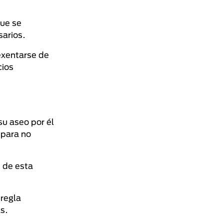
que se
sarios.
exentarse de
cios
su aseo por él
para no
 de esta
 regla
s.