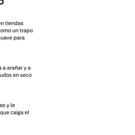
o
en tiendas
 como un trapo
suave para
 a arañar y a
 nudos en seco
as y le
que caiga el