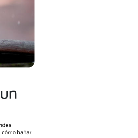
 un
andes
a cómo bañar