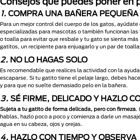
Consejos que puedes poner en pr
1.
COMPRA UNA BAÑERA PEQUEÑA
Para un mejor control del cuerpo de los gatos, ayúda
especializadas para mascotas o también funcionan las 
o toalla para evitar que resbale y tu gato se sienta m
gatitos, un recipiente para enjuagarlo y un par de toalla
2.
NO LO HAGAS SOLO
Es recomendable que realices la actividad con la ayuda
escaparse. Si tu gatito tiene el pelaje largo, debes ha
y para que no suelte demasiado pelo en la bañera.
3.
SÉ FIRME, DELICADO Y HAZLO 
Sujeta a tu gatito de forma delicada, pero con firmeza
.
hablas, hazlo poco a poco y comienza a darle un masaje
agua en su cabeza, ojos y orejas.
4.
HAZLO CON TIEMPO Y OBSERVA