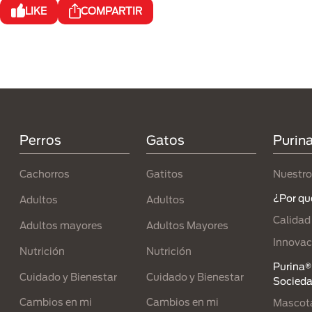
LIKE
COMPARTIR
Menú Footer Purina
Perros
Gatos
Purin
Cachorros
Gatitos
Nuestro
¿Por qu
Adultos
Adultos
Calidad
Adultos mayores
Adultos Mayores
Innovac
Nutrición
Nutrición
Purina® 
Cuidado y Bienestar
Cuidado y Bienestar
Socied
Cambios en mi
Cambios en mi
Mascota