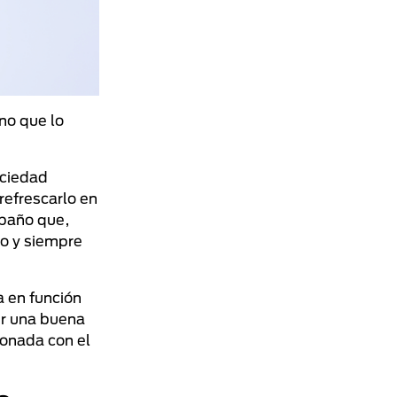
no que lo
uciedad
refrescarlo en
 baño que,
do y siempre
 en función
er una buena
ionada con el