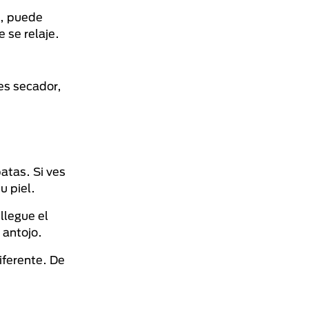
o, puede
 se relaje.
es secador,
atas. Si ves
u piel.
llegue el
 antojo.
iferente. De