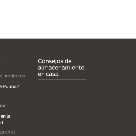
a
Consejos de
almacenamiento
en casa
s productos
é Purina?
ión
en la
ad
s en el