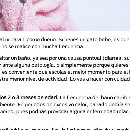
l ni para ti como dueño. Si tienes un gato bebé, es bue
 no se realice con mucha frecuencia.
tar un baño, ya sea por una causa puntual (diarrea, s
ar ante alguna patología, o simplemente porque quieres 
s, es conveniente que escojas el mejor momento para el
stre menor nivel de actividad. Lo vas a hacer con cuida
 los 2 o 3 meses de edad.
La frecuencia del baño cambia
mbiente. En periodos de excesivo calor, bañarlo podría s
 invierno, pues podrías provocar alguna enfermedad relac