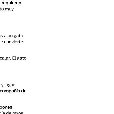
e
requieren
ato muy
s a un gato
se convierte
alar. El gato
 y jugar
n compañía de
aponés
ñía de otros