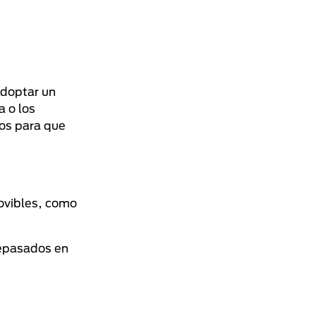
adoptar un
a o los
mos para que
movibles, como
tepasados en