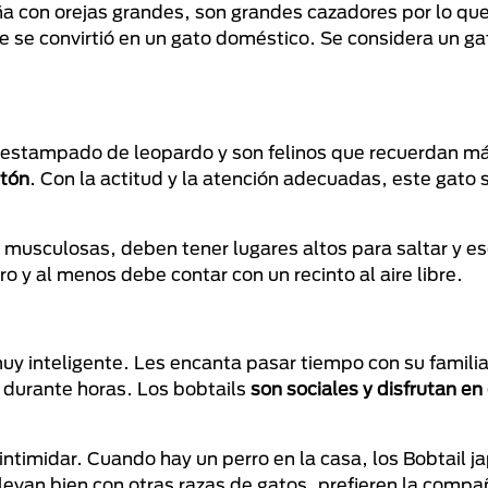
a con orejas grandes, son grandes cazadores por lo qu
 se convirtió en un gato doméstico. Se considera un g
o estampado de leopardo y son felinos que recuerdan má
etón
. Con la actitud y la atención adecuadas, este gato 
 musculosas, deben tener lugares altos para saltar y esc
 y al menos debe contar con un recinto al aire libre.
muy inteligente. Les encanta pasar tiempo con su familia
 durante horas. Los bobtails
son sociales y disfrutan e
ntimidar. Cuando hay un perro en la casa, los Bobtail j
levan bien con otras razas de gatos, prefieren la compa