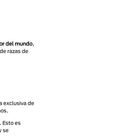
dor del mundo
,
de razas de
a exclusiva de
nos.
. Esto es
y se