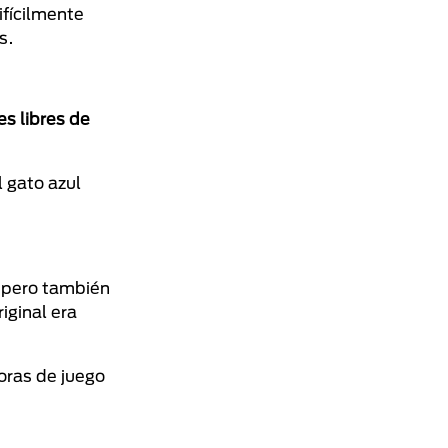
ifícilmente
s.
s libres de
l gato azul
, pero también
iginal era
oras de juego