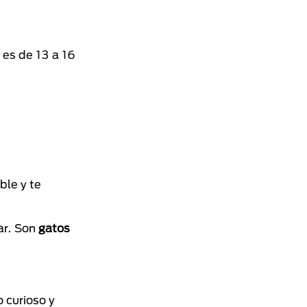
 es de 13 a 16
ble y te
ar. Son
gatos
o curioso y