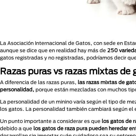
La Asociación Internacional de Gatos, con sede en Es
aunque se dice que en realidad hay más de
250 varied
gatos registradas y no registradas, podríamos decir q
Razas puras vs razas mixtas de 
A diferencia de las razas puras,
las razas mixtas de gat
personalidad,
porque están mezcladas con muchos tipo
La personalidad de un minino varía según el tipo de mez
los gatos. La personalidad también cambiará según el 
Un punto importante a considerar es que
los gatos de r
debido a que
los gatos de raza pura pueden heredar 
desarrollan sin importar cuán cuidadoso sea su entorno