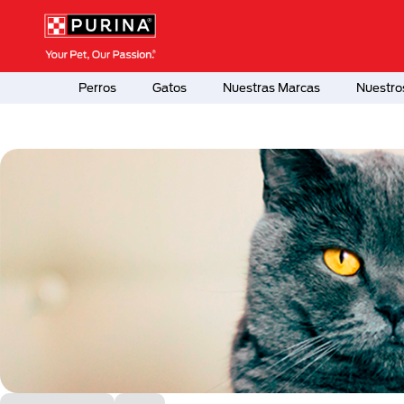
Pasar al contenido principal
Menú Secundario Purina
Menú Principal Purina
Perros
Gatos
Nuestras Marcas
Nuestro