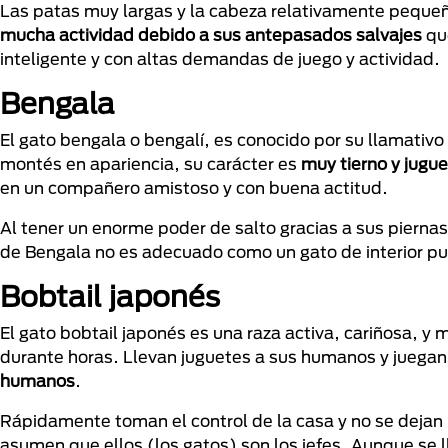
Las patas muy largas y la cabeza relativamente pequeñ
mucha actividad debido a sus antepasados salvajes
que
inteligente y con altas demandas de juego y actividad.
Bengala
El gato bengala o bengalí, es conocido por su llamativ
montés en apariencia, su carácter es
muy tierno y jugu
en un compañero amistoso y con buena actitud.
Al tener un enorme poder de salto gracias a sus piernas
de Bengala no es adecuado como un gato de interior puro
Bobtail japonés
El gato bobtail japonés es una raza activa, cariñosa, y 
durante horas. Llevan juguetes a sus humanos y juegan
humanos
.
Rápidamente toman el control de la casa y no se dejan i
asumen que ellos (los gatos) son los jefes. Aunque se l