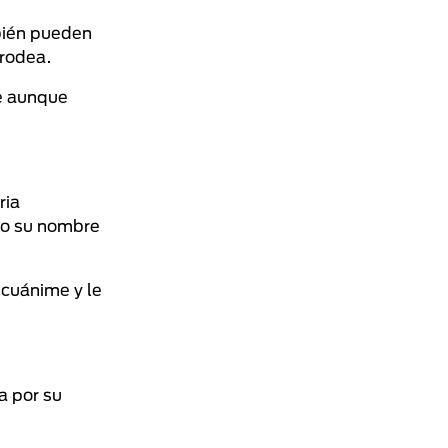
bién pueden
 rodea.
te aunque
ria
mo su nombre
ecuánime y le
a por su