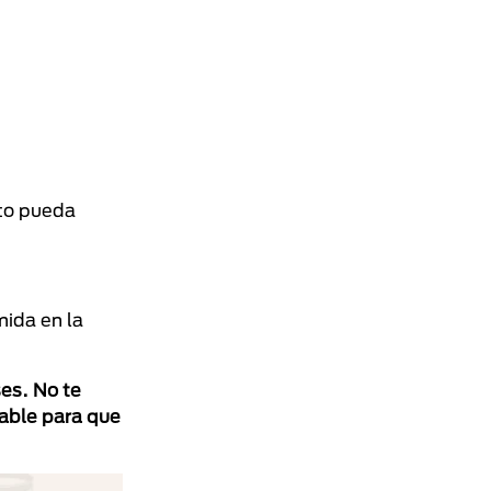
ato pueda
mida en la
es. No te
sable para que