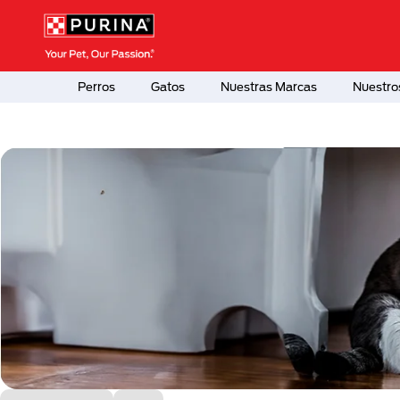
Pasar al contenido principal
Menú Secundario Purina
Menú Principal Purina
Perros
Gatos
Nuestras Marcas
Nuestro