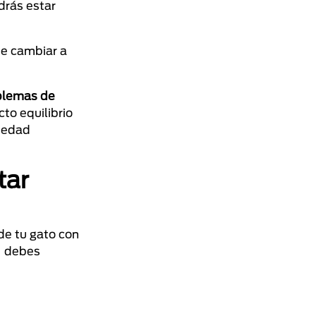
drás estar
de cambiar a
oblemas de
to equilibrio
rmedad
tar
 de tu gato con
, debes