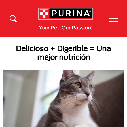
Pasar al contenido principal
Menú Secundario Purina
Menú Principal Purina
Delicioso + Digerible = Una
mejor nutrición