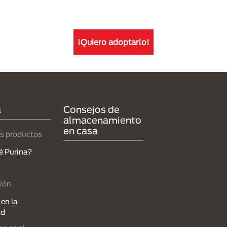
¡Quiero adoptarlo!
a
Consejos de
almacenamiento
en casa
s productos
é Purina?
ión
en la
ad