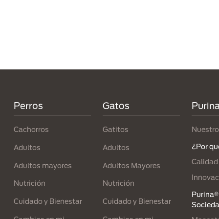
Menú Footer Purina
Perros
Gatos
Purin
Cachorros
Gatitos
Nuestro
¿Por qu
Adultos
Adultos
Calidad
Adultos mayores
Adultos Mayores
Innovac
Nutrición
Nutrición
Purina® 
Cuidado y Bienestar
Cuidado y Bienestar
Socied