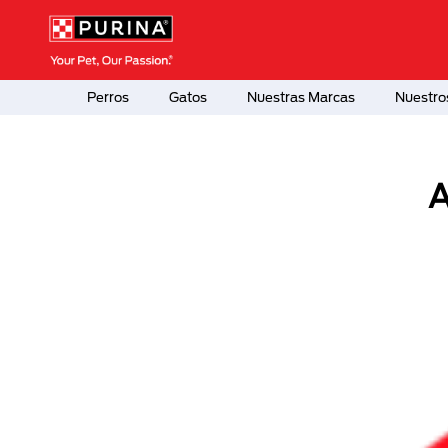
Pasar al contenido principal
Menú Secundario Purina
Menú Principal Purina
Perros
Gatos
Nuestras Marcas
Nuestro
A