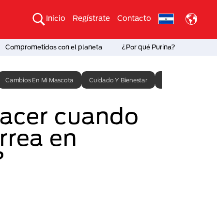
Inicio
Regístrate
Contacto
Comprometidos con el planeta
¿Por qué Purina?
Cambios En Mi Mascota
Cuidado Y Bienestar
Entrenamiento
acer cuando
rrea en
?