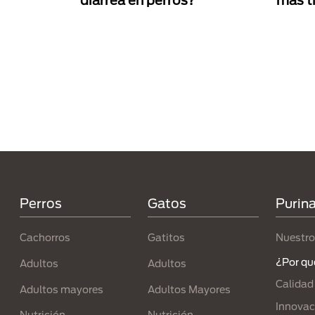
diarrea en perros?
más t
Paginación
Menú Footer Purina
Perros
Gatos
Purin
Cachorros
Gatitos
Nuestro
¿Por qu
Adultos
Adultos
Calidad
Adultos mayores
Adultos Mayores
Innovac
Nutrición
Nutrición