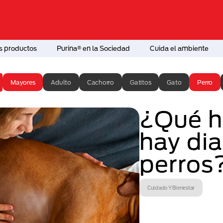
s productos
Purina® en la Sociedad
Cuida el ambiente
Mayores
Adulto
Cachorro
Gatitos
Gato
Perro
¿Qué h
hay dia
perros
Cuidado Y Bienestar