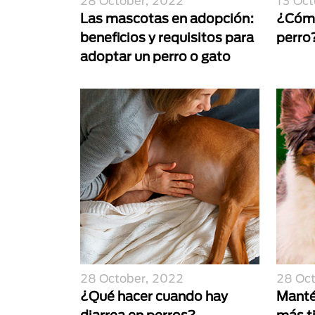
28 October, 2022
13 Oct
Las mascotas en adopción:
¿Cómo
beneficios y requisitos para
perro
adoptar un perro o gato
28 October, 2022
28 Oc
¿Qué hacer cuando hay
Manté