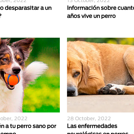
ober, 2022
13 October, 2022
 desparasitar a un
Información sobre cuant
?
años vive un perro
tober, 2022
28 October, 2022
n a tu perro sano por
Las enfermedades