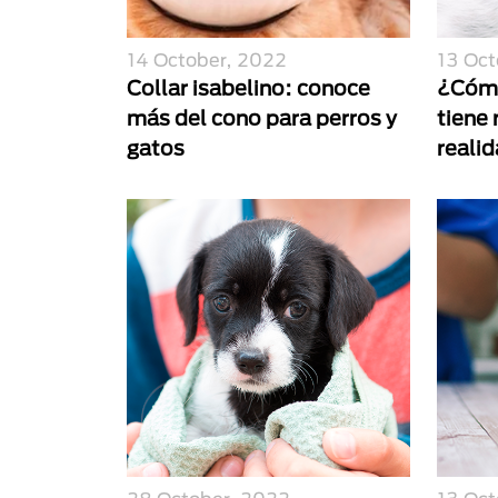
14 October, 2022
13 Oct
Collar isabelino: conoce
¿Cómo
más del cono para perros y
tiene 
gatos
reali