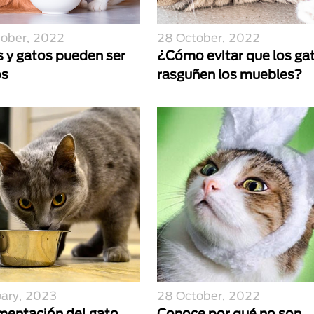
tober, 2022
28 October, 2022
s y gatos pueden ser
¿Cómo evitar que los ga
os
rasguñen los muebles?
uary, 2023
28 October, 2022
imentación del gato
Conoce por qué no son