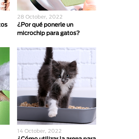
28 October, 2022
tos
¿Por qué ponerle un
microchip para gatos?
14 October, 2022
¿Cómo utilizar la arena para