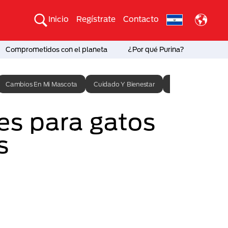
Inicio
Regístrate
Contacto
Comprometidos con el planeta
¿Por qué Purina?
Cambios En Mi Mascota
Cuidado Y Bienestar
Entrenamiento
s para gatos
s