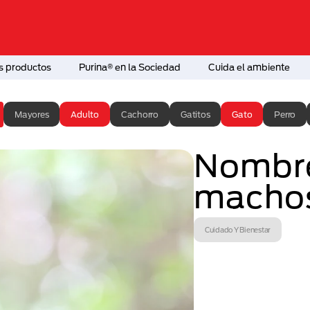
s productos
Purina® en la Sociedad
Cuida el ambiente
Mayores
Adulto
Cachorro
Gatitos
Gato
Perro
Nombre
macho
Cuidado Y Bienestar