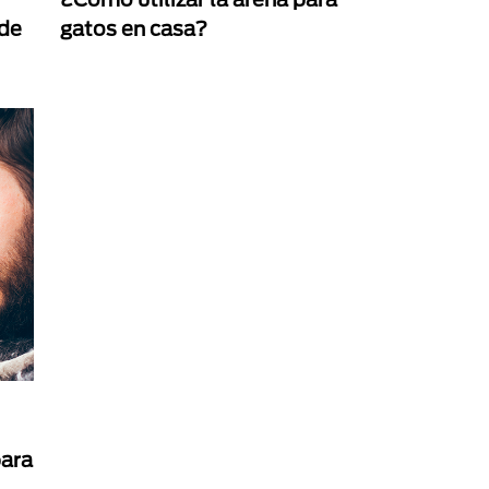
 de
gatos en casa?
para