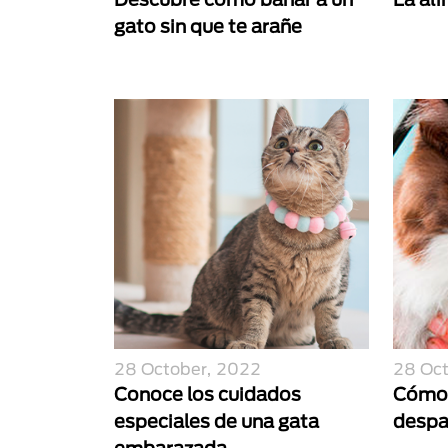
gato sin que te arañe
28 October, 2022
28 Oc
Conoce los cuidados
Cómo 
especiales de una gata
despa