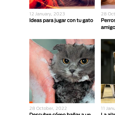
12 January, 2023
28 Oc
Ideas para jugar con tu gato
Perro
amig
28 October, 2022
11 Jan
Descubre cómo bañar a un
La al