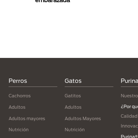
embarazada
Paginación
Menú Footer Purina
Perros
Gatos
Purin
Cachorros
Gatitos
Nuestro
¿Por qu
Adultos
Adultos
Calidad
Adultos mayores
Adultos Mayores
Innovac
Nutrición
Nutrición
Purina® 