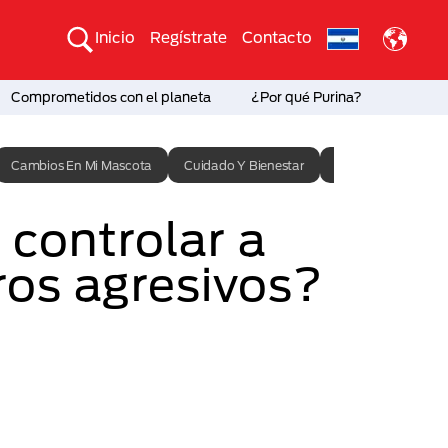
Inicio
Regístrate
Contacto
Comprometidos con el planeta
¿Por qué Purina?
Cambios En Mi Mascota
Cuidado Y Bienestar
Entrenamiento
controlar a
ros agresivos?