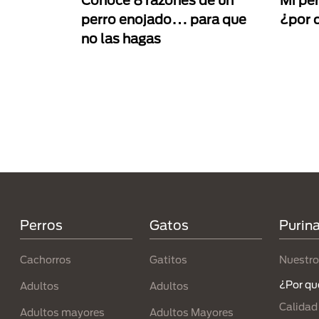
Conoce 8 razones de un
Mi per
perro enojado… para que
¿por 
no las hagas
Paginación
Menú Footer Purina
Perros
Gatos
Purin
Cachorros
Gatitos
Nuestro
¿Por qu
Adultos
Adultos
Calidad
Adultos mayores
Adultos Mayores