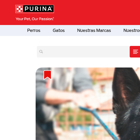
Pasar al contenido principal
Menú Secundario Purina
Menú Principal Purina
Perros
Gatos
Nuestras Marcas
Nuestro