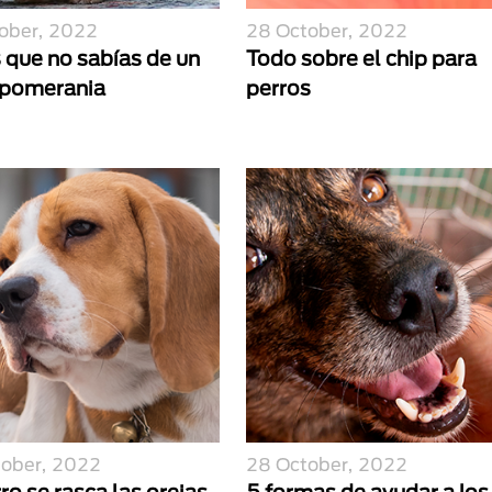
ober, 2022
28 October, 2022
 que no sabías de un
Todo sobre el chip para
 pomerania
perros
tober, 2022
28 October, 2022