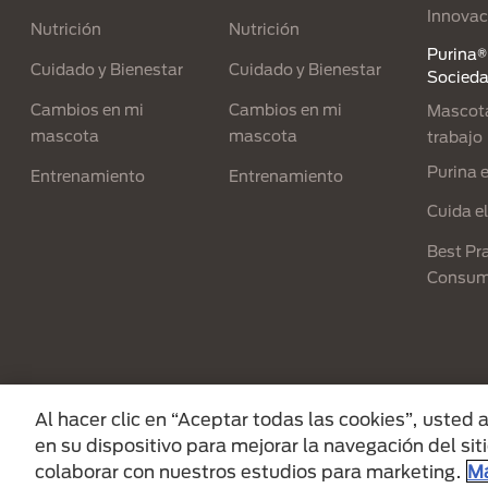
Innovac
Nutrición
Nutrición
Purina® 
Cuidado y Bienestar
Cuidado y Bienestar
Socied
Cambios en mi
Cambios en mi
Mascota
mascota
mascota
trabajo
Purina 
Entrenamiento
Entrenamiento
Cuida e
Best Pra
Consum
Menu Footer Secundario Purina
Al hacer clic en “Aceptar todas las cookies”, usted
en su dispositivo para mejorar la navegación del siti
All Nestlé Purina trademarks owned by Sociét
colaborar con nuestros estudios para marketing.
Má