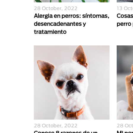
28 October, 2022
13 Oct
Alergia en perros: síntomas,
Cosas
desencadenantes y
perro
tratamiento
28 October, 2022
28 Oc