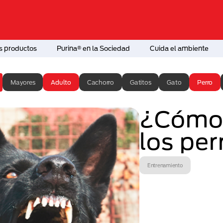
s productos
Purina® en la Sociedad
Cuida el ambiente
Mayores
Adulto
Cachorro
Gatitos
Gato
Perro
¿Cómo 
los per
Entrenamiento