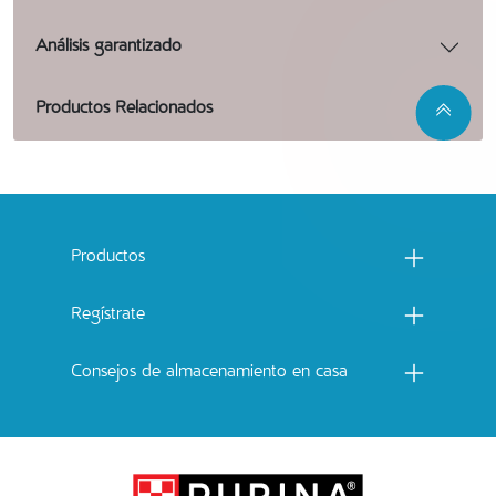
Análisis garantizado
Productos Relacionados
Menu footer Catchow
Productos
Regístrate
Consejos de almacenamiento en casa