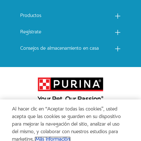
Menu footer Catchow
Productos
Regístrate
Consejos de almacenamiento en casa
Al hacer clic en “Aceptar todas las cookies”, usted
Menu Footer Secundario Catchow
acepta que las cookies se guarden en su dispositivo
para mejorar la navegación del sitio, analizar el uso
del mismo, y colaborar con nuestros estudios para
All Nestlé Purina trademarks owned by Société des Produits Nestlé S.A., Vevey, Switzerland
marketing.
Más información