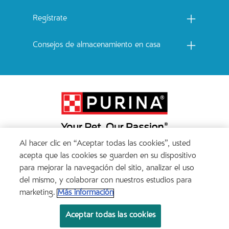
Regístrate
Consejos de almacenamiento en casa
Al hacer clic en “Aceptar todas las cookies”, usted
Menu Footer Secundario Catchow
acepta que las cookies se guarden en su dispositivo
para mejorar la navegación del sitio, analizar el uso
del mismo, y colaborar con nuestros estudios para
All Nestlé Purina trademarks owned by Société des Produits Nestlé S.A., Vevey, Switzerland
marketing.
Más información
or are used with permission.
CAT CHOW® ADULTOS PESCADO
Aceptar todas las cookies
Políticas sobre cookies
Términos de privacidad
Términos de uso