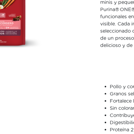
minis y pequeñ
Purina® ONE® 
funcionales e
visible. Cada
seleccionado 
de un proceso
delicioso y de 
Pollo y co
Granos sel
Fortalece l
Sin coloran
Contribuy
Digestibil
Proteína 