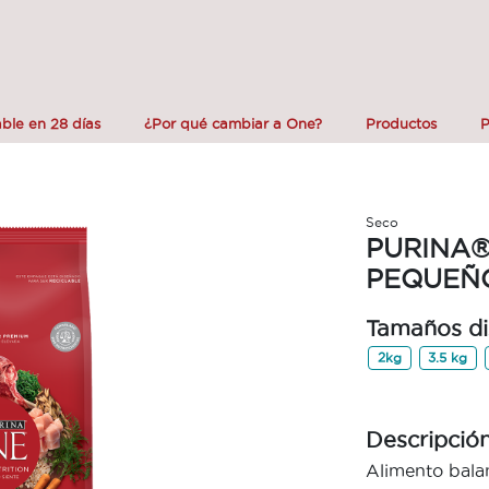
ble en 28 días
¿Por qué cambiar a One?
Productos
P
Seco
PURINA®
PEQUEÑ
Tamaños di
2kg
3.5 kg
Descripció
Alimento bala