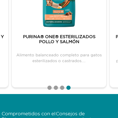
 Y
PURINA® ONE® ESTERILIZADOS
POLLO Y SALMÓN
Alimento balanceado completo para gatos
esterilizados o castrados....
Comprometidos con el
Consejos de