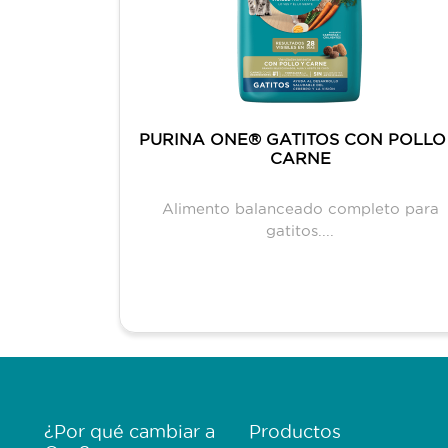
MEDIANOS
PURINA ONE® GATITOS CON POLLO
CARNE
CARNE
eto para
Alimento balanceado completo para
andes....
gatitos....
Menú Footer Purina One
¿Por qué cambiar a
Productos