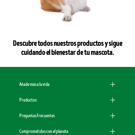
Descubre todos nuestros productos y sigue
cuidando el bienestar de tu mascota.
Menu Footer Dogchow
Añade más a la vida
Productos
Preguntas Frecuentes
Comprometidos con el planeta